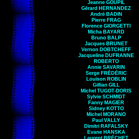
Jeanne
GOUPIL
Gérard
HERNANDEZ
André
BADIN
Pierre
FRAG
Florence
GIORGETTI
Micha
BAYARD
Bruno
BALP
Jacques
BRUNET
Vernon
DOBTCHEFF
Jacqueline
DUFRANNE
ROBERTO
Annie
SAVARIN
Serge
FRÉDÉRIC
Louison
ROBLIN
Gillian
GILL
Michel
TUGOT-DORIS
Sylvie
SCHMIDT
Fanny
MAGIER
Sidney
KOTTO
Michel
MORANO
Paul
VALLY
Dimitri
RAFALSKY
Evane
HANSKA
Laurent
BRÉCHET