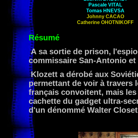
Pascale
VITAL
Tomas
HNEVSA
Johnny
CACAO
Catherine
OHOTNIKOFF
Résumé
A sa sortie de prison, l'espio
commissaire San-Antonio et 
Klozett a dérobé aux Soviéti
permettant de voir à travers 
français convoitent, mais le
cachette du gadget ultra-sec
d'un dénommé Walter Closet