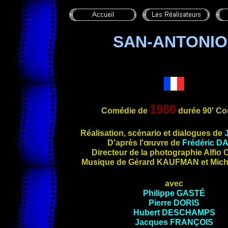
SAN-ANTONIO
1980
Comédie de
durée
90'
Co
Réalisation, scénario et dialogues de
D
'après l'œuvre de
Frédéric
D
Directeur de la photographie Alfio
C
Musique de Gérard
KAUFMAN
et Mic
avec
Philippe
GASTÉ
Pierre
DORIS
Hubert
DESCHAMPS
Jacques
FRANÇOIS