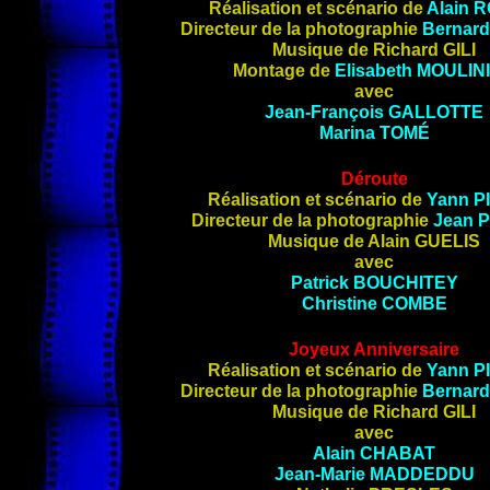
Réalisation et scénario de
Alain
R
Directeur de la photographie
Bernar
Musique de Richard GILI
Montage de
Elisabeth
MOULIN
avec
Jean-François
GALLOTTE
Marina
TOMÉ
Déroute
Réalisation et scénario de
Yann
P
Directeur de la photographie
Jean 
Musique de Alain GUELIS
avec
Patrick
BOUCHITEY
Christine
COMBE
Joyeux Anniversaire
Réalisation et scénario de
Yann
P
Directeur de la photographie
Bernar
Musique de Richard GILI
avec
Alain
CHABAT
Jean-Marie
MADDEDDU