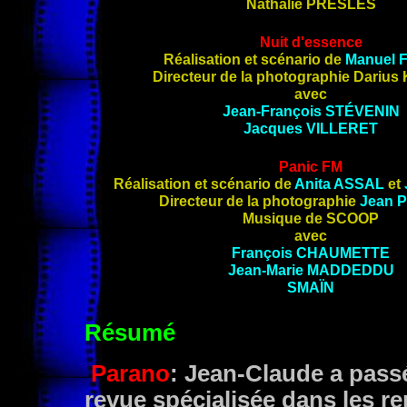
Nathalie
PRESLES
Nuit d'essence
Réalisation et scénario de
Manuel
Directeur de la photographie Dariu
avec
Jean-François
STÉVENIN
Jacques
VILLERET
Panic FM
Réalisation et scénario de
Anita
ASSAL
et
Directeur de la photographie
Jean 
Musique de SCOOP
avec
François
CHAUMETTE
Jean-Marie
MADDEDDU
SMAÏN
Résumé
Parano
: Jean-Claude a pass
revue spécialisée dans les re