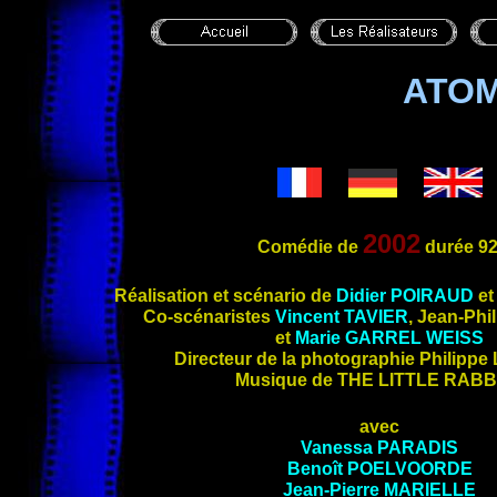
ATOM
2002
Comédie de
durée
92
Réalisation et scé
nario de
Didier
POIRAUD
e
Co-scénaristes
Vincent
TAVIER
, Jean-Phi
et
Marie
GARREL WEISS
Directeur de la photographie Philippe
Musique de
THE LITTLE RABB
avec
Vanessa
PARADIS
Benoît
POELVOORDE
Jean-Pierre
MARIELLE