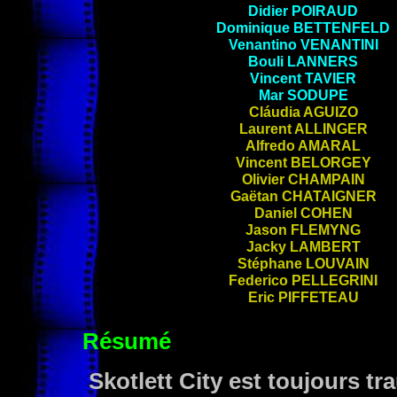
Didier
POIRAUD
Dominique
BETTENFELD
Venantino
VENANTINI
Bouli
LANNERS
Vincent
TAVIER
Mar
SODUPE
Cláudia
AGUIZO
Laurent
ALLINGER
Alfredo
AMARAL
Vincent
BELORGEY
Olivier
CHAMPAIN
Gaëtan
CHATAIGNER
Daniel
COHEN
Jason
FLEMYNG
Jacky
LAMBERT
Stéphane
LOUVAIN
Federico
PELLEGRINI
Eric
PIFFETEAU
Résumé
Skotlett City est toujours tr