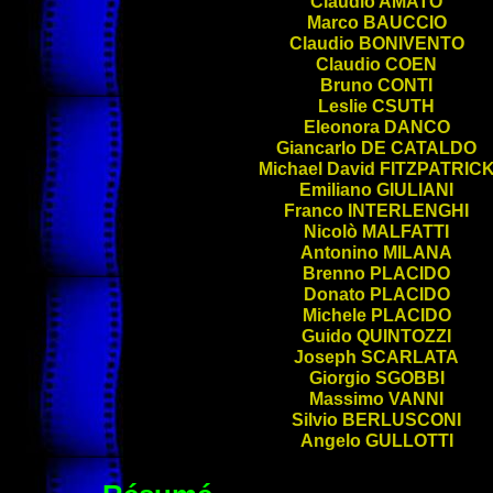
Claudio
AMATO
Marco
BAUCCIO
Claudio
BONIVENTO
Claudio
COEN
Bruno
CONTI
Leslie
CSUTH
Eleonora
DANCO
Giancarlo
DE CATALDO
Michael David
FITZPATRIC
Emiliano
GIULIANI
Franco
INTERLENGHI
Nicolò
MALFATTI
Antonino
MILANA
Brenno
PLACIDO
Donato
PLACIDO
Michele
PLACIDO
Guido
QUINTOZZI
Joseph
SCARLATA
Giorgio
SGOBBI
Massimo
VANNI
Silvio
BERLUSCONI
Angelo
GULLOTTI