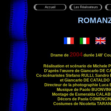
ROMANZ
2004
Drame de
durée 148' Cou
Réalis
ation et scénario de Michele
P
D'après l'œuvre de Giancarlo
DE C
Co-scénaristes Stefano
RULLI
, Sandro
et Giancarlo
DE CATALDO
Directeur de la photographie Luca
Musique de Paolo
BUONVIN
Montage de Esmeralda
CALAB
Décors de Paola
COMENCIN
Costumes de Nicoletta
TARAN