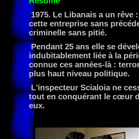
Résumé
1975. Le Libanais a un rêve 
cette entreprise sans précéde
criminelle sans pitié.
Pendant 25 ans elle se dével
indubitablement liée à la pério
connue ces années-là : terro
plus haut niveau politique.
L'inspecteur Scialoia ne cess
tout en conquérant le cœur de
eux.