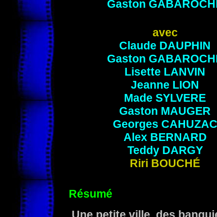
Gaston
GABAROCH
avec
Claude
DAUPHIN
Gaston
GABAROCH
Lisette
LANVIN
Jeanne
LION
Made
SYLVERE
Gaston
MAUGER
Georges
CAHUZA
Alex
BERNARD
Teddy
DARGY
Riri
BOUCHÉ
Résumé
Une petite ville, des banqui