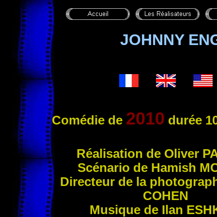
JOHNNY ENG
2010
Comédie de
durée 10
Réalisation de Oliver
P
Scénario de Hamish
M
Directeur de la photograp
COHEN
Musique de Ilan
ESH