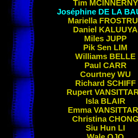
Tim
MCINNERNY
Joséphine
DE LA B
Mariella
FROSTRU
Daniel
KALUUYA
Miles
JUPP
Pik Sen
LIM
Williams
BELLE
Paul
CARR
Courtney
WU
Richard
SCHIFF
Rupert
VANSITTA
Isla
BLAIR
Emma
VANSITTA
Christina
CHON
Siu Hun
LI
Wale
OJO