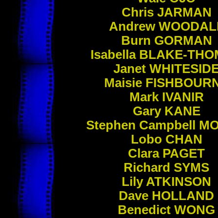
Chris
JARMAN
Andrew
WOODAL
Burn
GORMAN
Isabella
BLAKE-THO
Janet
WHITESID
Maisie
FISHBOUR
Mark
IVANIR
Gary
KANE
Stephen Campbell
M
Lobo
CHAN
Clara
PAGET
Richard
SYMS
Lily
ATKINSON
Dave
HOLLAND
Benedict
WONG