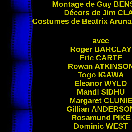
Montage de Guy
BEN
Décors de Jim
CL
Costumes de Beatrix Arun
avec
Roger
BARCLAY
Eric
CARTE
Rowan
ATKINSO
Togo
IGAWA
Eleanor
WYLD
Mandi
SIDHU
Margaret
CLUNI
Gillian
ANDERSO
Rosamund
PIKE
Dominic
WEST