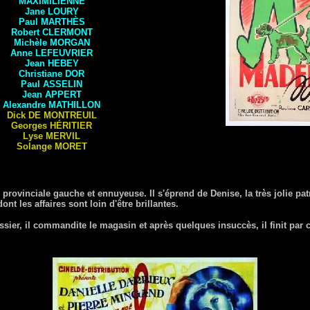
MAXIMILIENNE
Jane
LOURY
Paul
MARTHÈS
Robert
CLERMONT
Michèle
MORGAN
Anne
LEFEUVRIER
Jean
HEBEY
Christiane
DOR
Paul
ASSELIN
Jean
APPERT
Alexandre
MATHILLON
Dick
DE MONTREUIL
Georges
HÉRITIER
Lyse
MERVIL
Solange
MORET
provinciale gauche et ennuyeuse. Il s'éprend de Denise, la très jolie p
t les affaires sont loin d'être brillantes.
ssier, il commandite le magasin et après quelques insuccès, il finit par