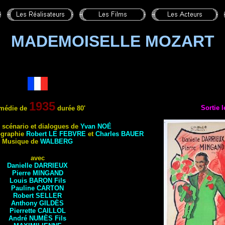
MADEMOISELLE MOZART
1935
Sortie 
médie de
durée 80'
, scénario
et dialogues de
Yvan
NOÉ
ographie
Robert
LE FEBVRE
et
Charles
BAUER
Musique de
WALBERG
avec
Danielle
DARRIEUX
Pierre
MINGAND
Louis
BARON
Fils
Pauline
CARTON
Robert
SELLER
Anthony
GILDÈS
Pierrette
CAILLOL
André
NUMÈS
Fils