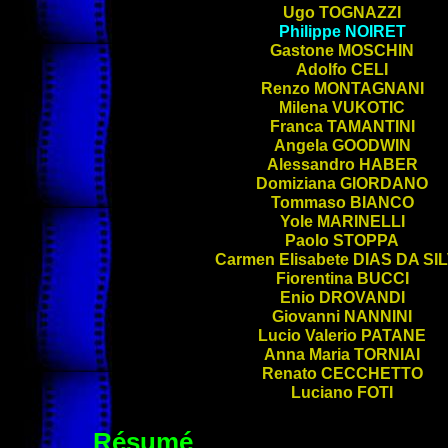
Ugo
TOGNAZZI
Philippe
NOIRET
Gastone
MOSCHIN
Adolfo
CELI
Renzo
MONTAGNANI
Milena
VUKOTIC
Franca
TAMANTINI
Angela
GOODWIN
Alessandro
HABER
Domiziana
GIORDANO
Tommaso
BIANCO
Yole
MARINELLI
Paolo
STOPPA
Carmen Elisabete
DIAS DA SI
Fiorentina
BUCCI
Enio
DROVANDI
Giovanni
NANNINI
Lucio Valerio
PATANE
Anna Maria
TORNIAI
Renato
CECCHETTO
Luciano
FOTI
Résumé