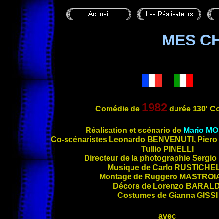
MES CH
1982
Comédie de
durée 130' C
Réalis
ation et scénario de
Mario
MO
Co-scénaristes Leonardo
BENVENUTI
, Piero
Tullio
PINELLI
Directeur de la photographie Sergio
Musique de Carlo
RUSTICHEL
Montage de Ruggero
MASTROI
Décors de Lorenzo
BARALD
Costumes de Gianna
GISSI
avec