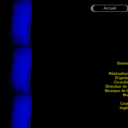
Dram
Réali
satio
D'aprè
Co-scén
Directeur de
Musique de 
Mo
Cos
Ingé