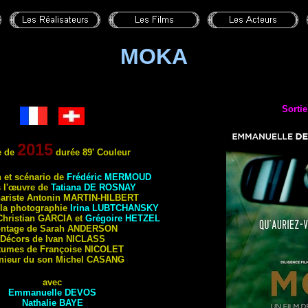
MOKA
Sortie
2015
e de
durée 89' Couleur
n et scénario de
Frédéric
MERMOUD
s l'œuvre de
Tatiana
DE ROSNAY
ariste Antonin
MARTIN-HILBERT
 la photographie
Irina
LUBTCHANSKY
Christian
GARCIA
et
Grégoire
HETZEL
ntage de Sarah
ANDERSON
Décors de Ivan
NICLASS
tumes de Françoise
NICOLET
nieur du son Michel
CASANG
avec
Emmanuelle
DEVOS
Nathalie
BAYE