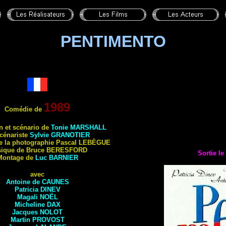
PENTIMENTO
1989
Comédie de
on et scénario de
Tonie MARSHALL
cénariste
Sylvie
GRANOTIER
de la photographie Pascal
LEBÈGUE
ique de Bruce
BERESFORD
Sortie l
Montage de
Luc
BARNIER
avec
Antoine de
CAUNES
Patricia
DINEV
Magali
NOËL
Micheline
DAX
Jacques
NOLOT
Martin
PROVOST