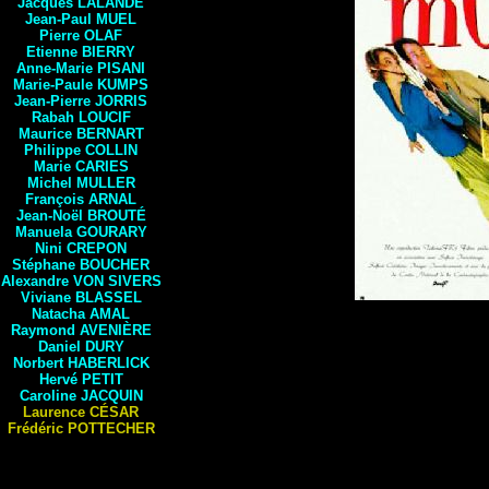
Jacques LALANDE
Jean-Paul
MUEL
Pierre
OLAF
Etienne
BIERRY
Anne-Marie PISANI
Marie-Paule
KUMPS
Jean-Pierre
JORRIS
Rabah
LOUCIF
Maurice
BERNART
Philippe
COLLIN
Marie
CARIES
Michel
MULLER
François
ARNAL
Jean-Noël
BROUTÉ
Manuela
GOURARY
Nini CREPON
Stéphane
BOUCHER
Alexandre
VON SIVERS
Viviane
BLASSEL
Natacha
AMAL
Raymond
AVENIÈRE
Daniel
DURY
Norbert HABERLICK
Hervé
PETIT
Caroline
JACQUIN
Laurence
CÉSAR
Frédéric
POTTECHER