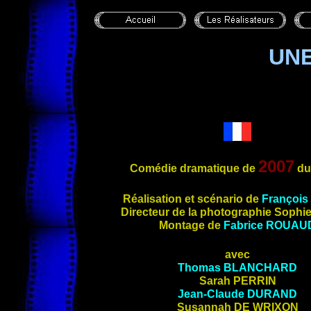
UN
2007
Comédie dramatique de
du
Réa
lisation et scénario de
François
Directeur de la photographie Sophi
Montage de
Fabrice
ROUAU
avec
Thomas
BLANCHARD
Sarah
PERRIN
Jean-Claude
DURAND
Susannah
DE WRIXON