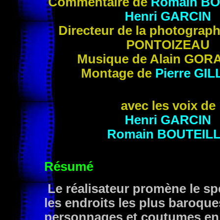
Commentaire de
Romain
BO
Henri
GARCIN
Directeur de la photograp
PONTOIZEAU
Musique de Alain
GOR
Montage de
Pierre
GIL
avec les voix de
Henri
GARCIN
Romain
BOUTEIL
Résumé
Le réalisateur promène le spe
les endroits les plus baroqu
personnages et coutumes en e