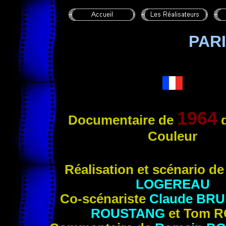
PAR
1964
Documentaire
de
d
Couleur
Réali
sation et scénario d
LOGEREAU
Co-scénariste
Claude
BRU
ROUSTANG
et Tom
R