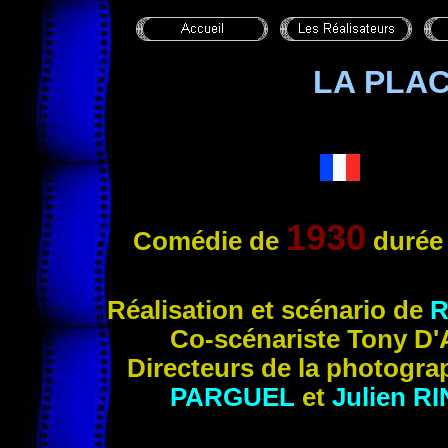
LA PLA
1930
Comédie de
durée
Réalisation et s
cénario de
R
Co-scénari
ste Tony
D'
Directeurs de la photogra
PARGUEL
et
Julien
RI