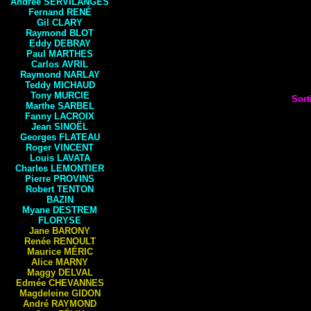
Andrée
SERVILANGES
Fernand
RENÉ
Gil
CLARY
Raymond
BLOT
Eddy
DEBRAY
Paul
MARTHES
Carlos
AVRIL
Raymond
NARLAY
Teddy
MICHAUD
Tony
MURCIE
Sort
Marthe
SARBEL
Fanny
LACROIX
Jean
SINOËL
Georges
FLATEAU
Roger
VINCENT
Louis
LAVATA
Charles
LEMONTIER
Pierre
PROVINS
Robert
TENTON
BAZIN
Myane
DESTREM
FLORYSE
Jane
BARONY
Renée
RENOULT
Maurice
MÉRIC
Alice
MARNY
Maggy
DELVAL
Edmée
CHEVANNES
Magdeleine
GIDON
André
RAYMOND