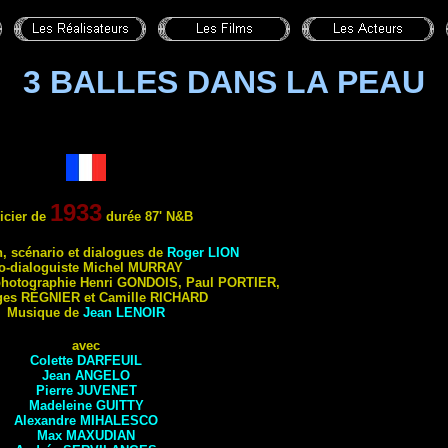
3 BALLES DANS LA PEAU
1933
icier
de
durée 87'
N&B
n, scénario et dialogues de
Roger
LION
o-
dialoguiste Michel
MURRAY
 photographie Henri
GONDOIS
, Paul
PORTIER
,
ges
RÉGNIER
et Camille
RICHARD
Musique de
Jean
LENOIR
avec
Colette
DARFEUIL
Jean
ANGELO
Pierre
JUVENET
Madeleine
GUITTY
Alexandre
MIHALESCO
Max
MAXUDIAN