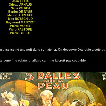
Jean
FÉLIX
Odette
ARNAUD
Nelia
WERBA
Berthe
DE NYSE
Mario
LAURENCE
Max
ROTSCHILD
Raymond
MANCIOT
Pierre
MOREL
Piero
PASTORE
Pierre
BILLOT
est assassiné une nuit dans son atelier. On découvre évanouie a coté du 
eune fille éclaircit l'affaire car il ne la croit pas coupable.