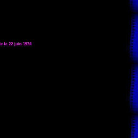
ie le
22 juin 1934