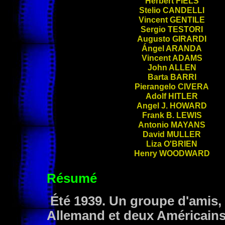
Herbert
FIELS
Stelio
CANDELLI
Vincent
GENTILE
Sergio
TESTORI
Augusto
GIRARDI
Ángel
ARANDA
Vincent
ADAMS
John
ALLEN
Barta
BARRI
Pierangelo
CIVERA
Adolf
HITLER
Angel J.
HOWARD
Frank B.
LEWIS
Antonio
MAYANS
David
MULLER
Liza
O'BRIEN
Henry
WOODWARD
Résumé
Été 1939. Un groupe d'amis, 
Allemand et deux Américains