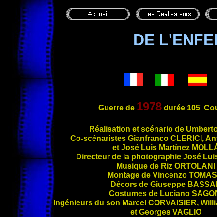
DE L'ENFE
1978
Guerre de
durée 105' Co
Réalisation et scénario de Umbert
Co-scénari
stes Gianfranco
CLERICI
, A
et José Luis Martínez
MOLL
Directeur de la photographie José Lui
Musique de Riz
ORTOLANI
Montage de Vincenzo
TOMAS
Décors de Giuseppe
BASSA
Costumes de Luciano
SAGO
Ingénieurs du son Marcel
CORVAISIER
, Wil
et Georges
VAGLIO