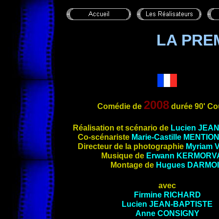
LA PRE
2008
Comédie de
durée 90' Co
Réalisation
et scénario de
Lucien
JEAN
Co-scénariste
Marie-Castille
MENTIO
Directeur de la photographie
Myriam
Musique de
Erwann
KERMORV
Mo
ntage de
Hugues
DARMOI
avec
Firmine
RICHARD
Lucien
JEAN-BAPTISTE
Anne
CONSIGNY