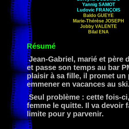
Yannig
SAMOT
Ludovic
FRANÇOIS
Baldo
GUEYE
Marie-Thérèse
JOSEPH
Jobby
VALENTE
Bilal
ENA
Résumé
Jean-Gabriel, marié et père de
et passe son temps au bar PM
plaisir à sa fille, il promet un
emmener en vacances au ski
Seul problème : cette fois-ci,
femme le quitte. Il va devoir
limite pour y parvenir.