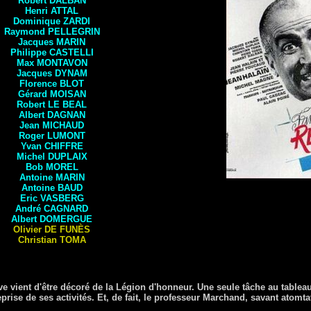
Robert DALBAN
Henri
ATTAL
Dominique
ZARDI
Raymond
PELLEGRIN
Jacques
MARIN
Philippe
CASTELLI
Max
MONTAVON
Jacques DYNAM
Florence
BLOT
Gérard
MOISAN
Robert LE BEAL
Albert
DAGNAN
Jean
MICHAUD
Roger
LUMONT
Yvan
CHIFFRE
Michel
DUPLAIX
Bob
MOREL
Antoine
MARIN
Antoine
BAUD
Eric
VASBERG
André
CAGNARD
Albert
DOMERGUE
Olivier
DE FUNÈS
Christian
TOMA
e vient d'être décoré de la Légion d'honneur. Une seule tâche au tablea
ise de ses activités. Et, de fait, le professeur Marchand, savant atomtat