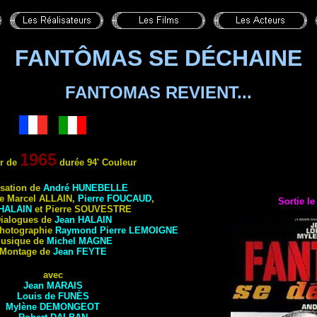
FANTÔMAS SE DÉCHAINE
FANTOMAS REVIENT...
1965
er de
durée 94' Couleur
isation de
André
HUNEBELLE
de
Marcel
ALLAIN
,
Pierre
FOUCAUD
,
Sortie l
HALAIN
et Pierre
SOUVESTRE
ialogues de
Jean
HALAIN
 photographie
Raymond Pierre
LEMOIGNE
usique de
Michel MAGNE
Montage de
Jean
FEYTE
avec
Jean MARAIS
Louis de FUNÈS
Mylène DEMONGEOT