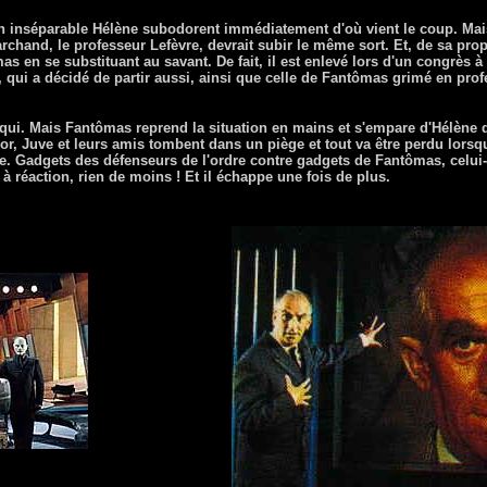
n inséparable Hélène subodorent immédiatement d'où vient le coup. Mai
hand, le professeur Lefèvre, devrait subir le même sort. Et, de sa propr
s en se substituant au savant. De fait, il est enlevé lors d'un congrès à
, qui a décidé de partir aussi, ainsi que celle de Fantômas grimé en profe
qui. Mais Fantômas reprend la situation en mains et s'empare d'Hélène qu
or, Juve et leurs amis tombent dans un piège et tout va être perdu lorsq
ne. Gadgets des défenseurs de l'ordre contre gadgets de Fantômas, celui-
à réaction, rien de moins ! Et il échappe une fois de plus.