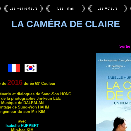
LA CAMÉRA DE CLAIRE
Sortie
2016
e de
durée 69' Couleur
cénario et dialogues de Sang-Soo
HONG
r de la photographie Jin-keun
LEE
Musique de
DALPALAN
ntage de Sung-Won
HAHM
Ingénieur du son Mir
KIM
avec
Isabelle
HUPPERT
Min-hee
KIM