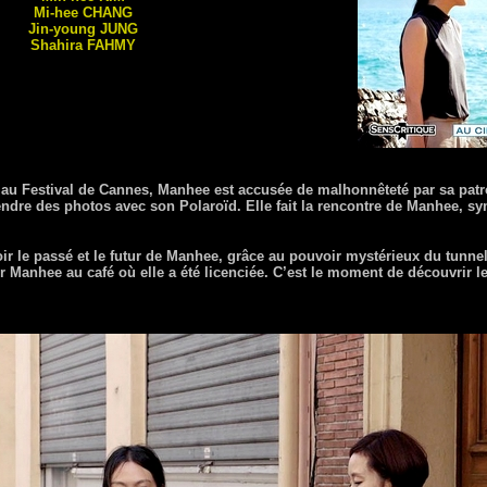
Mi-hee
CHANG
Jin-young
JUNG
Shahira
FAHMY
 au Festival de Cannes, Manhee est accusée de malhonnêteté par sa patron
endre des photos avec son Polaroïd. Elle fait la rencontre de Manhee, sy
ir le passé et le futur de Manhee, grâce au pouvoir mystérieux du tunne
Manhee au café où elle a été licenciée. C’est le moment de découvrir le