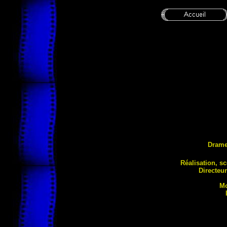
Dram
Réalis
ation, s
Directeu
Mo