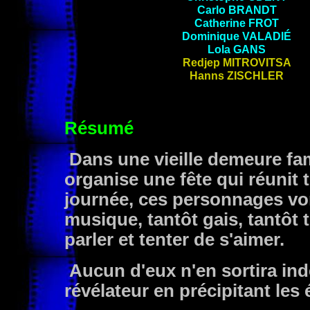
Carlo
BRANDT
Catherine
FROT
Dominique
VALADIÉ
Lola
GANS
Redjep
MITROVITSA
Hanns
ZISCHLER
Résumé
Dans une vieille demeure fami
organise une fête qui réunit
journée, ces personnages von
musique, tantôt gais, tantôt 
parler et tenter de s'aimer.
Aucun d'eux n'en sortira inde
révélateur en précipitant les