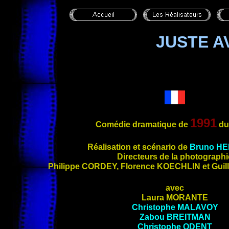
JUSTE A
1991
Comédie dramatique de
du
Réalisation et
scénario de
Bruno
HE
Directeurs de la photographi
Philippe
CORDEY
, Florence
KOECHLIN
et Gui
avec
Laura
MORANTE
Christophe
MALAVOY
Zabou
BREITMAN
Christophe
ODENT