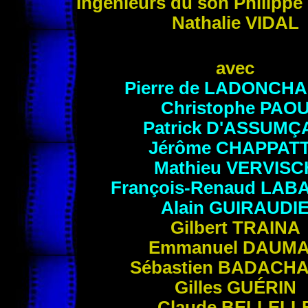
Ingénieurs du son Philippe
Nathalie
VIDAL
avec
Pierre de
LADONCHA
Christophe
PAO
Patrick
D'ASSUMÇ
Jérôme
CHAPPAT
Mathieu
VERVISC
François-Renaud
LAB
Alain
GUIRAUDI
Gilbert
TRAINA
Emmanuel
DAUM
Sébastien
BADACHA
Gilles
GUÉRIN
Claude
BELLELL