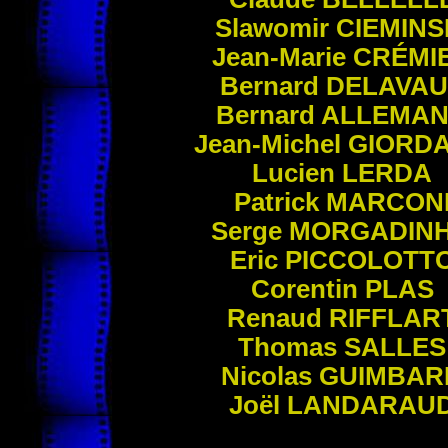
Slawomir
CIEMINS
Jean-Marie
CRÉMI
Bernard
DELAVAU
Bernard
ALLEMA
Jean-Michel
GIORD
Lucien
LERDA
Patrick
MARCON
Serge
MORGADIN
Eric
PICCOLOTT
Corentin
PLAS
Renaud
RIFFLAR
Thomas
SALLES
Nicolas
GUIMBAR
Joël
LANDARAU