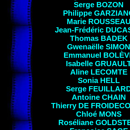
Serge
BOZON
Philippe GARZIA
Marie ROUSSEA
Jean-Frédéric
DUCA
Thomas BADEK
Gwenaëlle SIMO
Emmanuel BOLÈV
Isabelle
GRUAUL
Aline
LECOMTE
Sonia
HELL
Serge
FEUILLAR
Antoine
CHAIN
Thierry
DE FROIDEC
Chloé
MONS
Roséliane
GOLDSTE