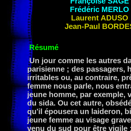
Françoise
SAGE
Frédéric
MERLO
Laurent ADUSO
Jean-Paul BORDE
Résumé
Un jour comme les autres da
parisienne ; des passagers, 
irritables ou, au contraire, p
femme nous parle, nous entraî
jeune homme, par exemple, va
du sida. Ou cet autre, obsédé
qu'il épousera un laideron, bi
jeune femme au visage grave, 
venu du sud pour être vigile : 