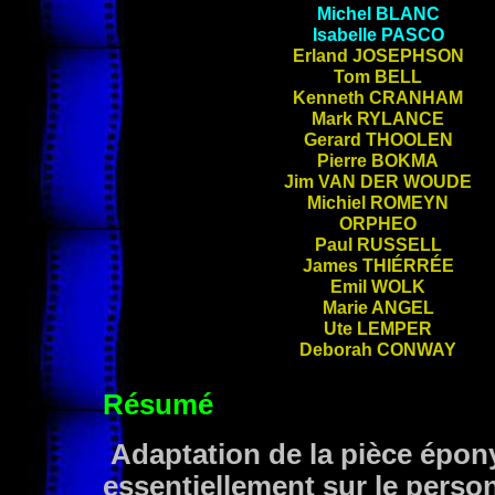
Michel
BLANC
Isabelle
PASCO
Erland
JOSEPHSON
Tom
BELL
Kenneth
CRANHAM
Mark
RYLANCE
Gerard
THOOLEN
Pierre
BOKMA
Jim
VAN DER WOUDE
Michiel
ROMEYN
ORPHEO
Paul
RUSSELL
James
THIÉRRÉE
Emil
WOLK
Marie
ANGEL
Ute
LEMPER
Deborah
CONWAY
Résumé
Adaptation de la pièce épon
essentiellement sur le perso