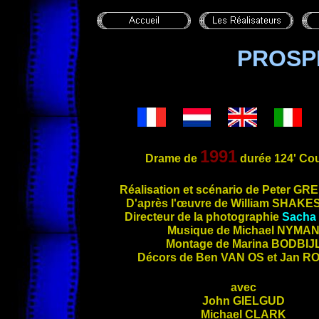
PROSP
1991
Drame de
durée 124' Cou
Réalis
ation et scénario de Peter
GRE
D'après l'œuvre de William
SHAKE
Directeur de la photographie
Sacha
Musique de Michael
NYMA
Montage de Marina
BODBIJ
Décors de Ben
VAN OS
et Jan
RO
avec
John
GIELGUD
Michael
CLARK