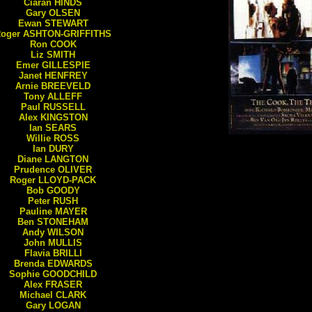
Ciarán
HINDS
Gary
OLSEN
Ewan
STEWART
Roger
ASHTON-GRIFFITHS
Ron
COOK
Liz
SMITH
Emer
GILLESPIE
Janet
HENFREY
Arnie
BREEVELD
Tony
ALLEFF
Paul
RUSSELL
Alex
KINGSTON
Ian
SEARS
Willie
ROSS
Ian
DURY
Diane
LANGTON
Prudence
OLIVER
Roger
LLOYD-PACK
Bob
GOODY
Peter
RUSH
Pauline
MAYER
Ben
STONEHAM
Andy
WILSON
John
MULLIS
Flavia
BRILLI
Brenda
EDWARDS
Sophie
GOODCHILD
Alex
FRASER
Michael
CLARK
Gary
LOGAN