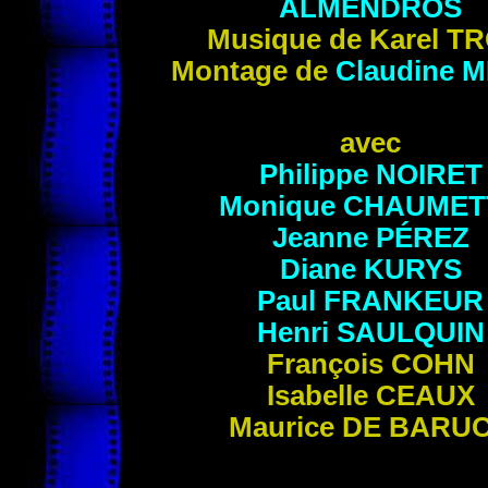
ALMENDROS
Musique de Karel
T
Montage de
Claudine
M
avec
Philippe
NOIRET
Monique
CHAUMET
Jeanne
PÉREZ
Diane
KURYS
Paul
FRANKEUR
Henri
SAULQUIN
François
COHN
Isabelle
CEAUX
Maurice
DE BARU