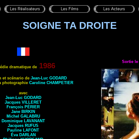
SOIGNE TA DROITE
Sortie l
1986
die dramatique de
n et scénario de
Jean-Luc GODARD
la photographie
Caroline CHAMPETIER
avec
Jean-Luc GODARD
Jacques VILLERET
François PÉRIER
Jane BIRKIN
Michel GALABRU
Dominique LAVANANT
Jacques RUFUS
Pauline LAFONT
Éva DARLAN