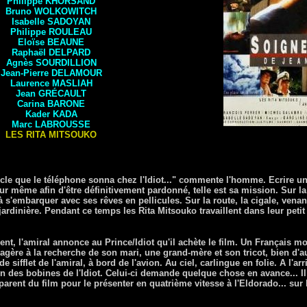
Philippe KHORSAND
Bruno WOLKOWITCH
Isabelle SADOYAN
Philippe ROULEAU
Eloïse
BEAUNE
Raphaël DELPARD
Agnès
SOURDILLION
Jean-Pierre
DELAMOUR
Laurence
MASLIAH
Jean
GRÉCAULT
Carina
BARONE
Kader
KADA
Marc
LABROUSSE
LES RITA MITSOUKO
ècle que le téléphone sonna chez l'Idiot..." commente l'homme. Ecrire une 
our même afin d'être définitivement pardonné, telle est sa mission. Sur la
t à s'embarquer avec ses rêves en pellicules. Sur la route, la cigale, vena
 jardinière. Pendant ce temps les Rita Mitsouko travaillent dans leur petit
nt, l'amiral annonce au Prince/Idiot qu'il achète le film. Un Français 
gère à la recherche de son mari, une grand-mère et son tricot, bien d'au
sifflet de l'amiral, à bord de l'avion. Au ciel, carlingue en folie. A l'ar
n des bobines de l'Idiot. Celui-ci demande quelque chose en avance... Il r
arent du film pour le présenter en quatrième vitesse à l'Eldorado... sur