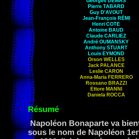
Georges
DEMAS
Pierre
TABARD
Guy
D'AVOUT
Jean-François
RÉMI
Henri
COTE
Antoine
BAUD
Claude
CARLIEZ
André OUMANSKY
Anthony
STUART
Louis
EYMOND
Orson WELLES
Jack PALANCE
Leslie CARON
Anna-Maria FERRERO
Rossano BRAZZI
Ettore MANNI
Daniela ROCCA
Résumé
Napoléon Bonaparte va bient
sous le nom de Napoléon 1er