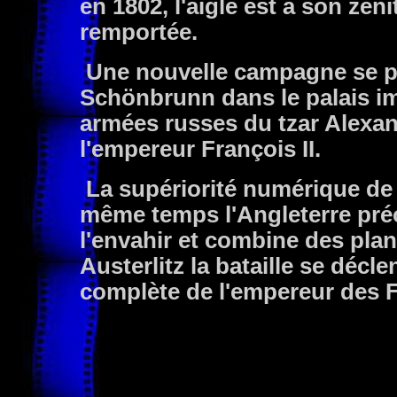
en 1802, l'aigle est à son zéni
remportée.
Une nouvelle campagne se p
Schönbrunn dans le palais imp
armées russes du tzar Alexand
l'empereur François II.
La supériorité numérique de 
même temps l'Angleterre pré
l'envahir et combine des pla
Austerlitz la bataille se décle
complète de l'empereur des F