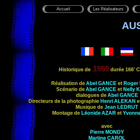
AU
1959
Historique de
durée 166' C
Réalisation de
Abel GANCE
et
Roger
Scénario de
Abel GANCE
et
Nelly
dialogues de
Abel GANCE
Directeurs de la photographie
Henri ALEKAN
e
Musique de
Jean LEDRUT
Montage de
Léonide
AZAR
et
Yvonn
avec
Pierre MONDY
Martine CAROL