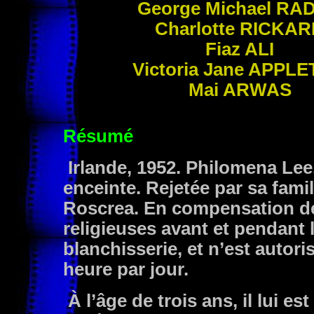
George Michael
RA
Charlotte
RICKAR
Fiaz
ALI
Victoria Jane
APPLE
Mai
ARWAS
Résumé
Irlande, 1952. Philomena Lee
enceinte. Rejetée par sa fami
Roscrea. En compensation de
religieuses avant et pendant la
blanchisserie, et n’est autori
heure par jour.
À l’âge de trois ans, il lui e