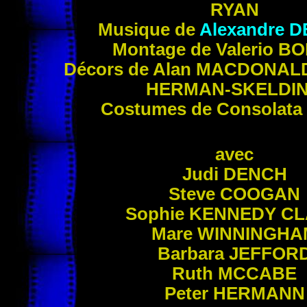
RYAN
Musique de
Alexandre
D
Montage de Valerio
BO
Décors de Alan
MACDONAL
HERMAN
-
SKELDI
Costumes de Consolata
avec
Judi
DENCH
Steve
COOGAN
Sophie
KENNEDY C
Mare
WINNINGHA
Barbara
JEFFOR
Ruth
MCCABE
Peter
HERMANN