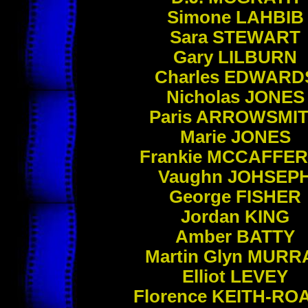
Simone
LAHBIB
Sara
STEWART
Gary
LILBURN
Charles
EDWARD
Nicholas
JONES
Paris
ARROWSMI
Marie
JONES
Frankie
MCCAFFER
Vaughn
JOHSEP
George
FISHER
Jordan
KING
Amber
BATTY
Martin Glyn
MURR
Elliot
LEVEY
Florence
KEITH-RO