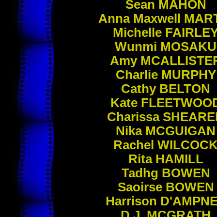
Sean
MAHON
Anna Maxwell
MART
Michelle
FAIRLE
Wunmi
MOSAKU
Amy
MCALLISTE
Charlie
MURPHY
Cathy
BELTON
Kate
FLEETWOO
Charissa
SHEARE
Nika
MCGUIGAN
Rachel
WILCOC
Rita
HAMILL
Tadhg
BOWEN
Saoirse
BOWEN
Harrison
D'AMPN
D.J.
MCGRATH