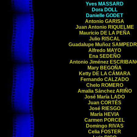
Yves
MASSARD
Dora
DOLL
Danielle
GODET
Antonio
GARISA
Juan Antonio
RIQUELME
Mauricio
DE LA PEÑA
Julio
RISCAL
Guadalupe Muñoz
SAMPED
Alfredo
MAYO
Ena
SEDEÑO
Antonio Jiménez
ESCRIBAN
Mary
BEGOÑA
Ketty
DE LA CÁMARA
Fernando
CALZADO
Chelo
ROMERO
Amalia Sánchez
ARIÑO
José María
LADO
Juan
CORTÉS
José
RIESGO
María
HEVIA
Carmen
PORCEL
Domingo
RIVAS
Celia
FOSTER