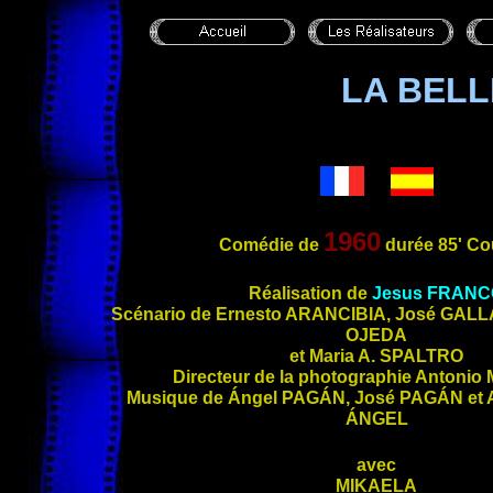
LA BELL
1960
Comédie de
durée 85' Co
Réalisation de
Jesus
FRANC
Scénari
o de Ernesto
ARANCIBIA
, José
GALL
OJEDA
et Maria A.
SPALTRO
Directeur de la photographie Antonio
Musique de Ángel
PAGÁN
, José
PAGÁN
et 
ÁNGEL
avec
MIKAELA