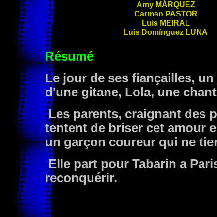
Amy
MÁRQUEZ
Carmen
PASTOR
Luis
MEIRAL
Luis Domínguez
LUNA
Résumé
Le jour de ses fiançailles,
d'une gitane, Lola, une chan
Les parents, craignant des pr
tentent de briser cet amour 
un garçon coureur qui ne tie
Elle part pour Tabarin a Par
reconquérir.