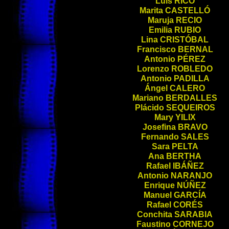
Luis
RICO
Marita
CASTELLÓ
Maruja
RECIO
Emilia
RUBIO
Lina
CRISTÓBAL
Francisco
BERNAL
Antonio
PÉREZ
Lorenzo
ROBLEDO
Antonio
PADILLA
Ángel
CALERO
Mariano
BERDALLES
Plácido
SEQUEIROS
Mary
YILIX
Josefina
BRAVO
Fernando
SALES
Sara
PELTA
Ana
BERTHA
Rafael
IBÁÑEZ
Antonio
NARANJO
Enrique
NÚÑEZ
Manuel
GARCÍA
Rafael
CORÉS
Conchita
SARABIA
Faustino
CORNEJO