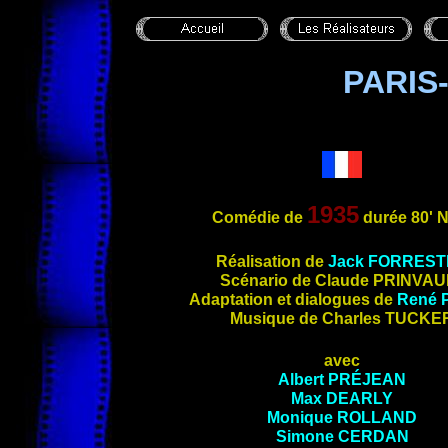
PARIS
1935
Comédie de
durée 80'
Réalisation de
Jack
FORREST
Scé
nario de Claude
PRINVAU
Adaptation et dialogues de
René
Musique de Charles
TUCKE
avec
Albert
PRÉJEAN
Max
DEARLY
Monique
ROLLAND
Simone
CERDAN