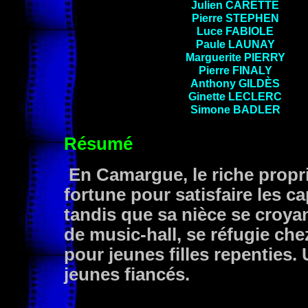
Julien
CARETTE
Pierre
STEPHEN
Luce
FABIOLE
Paule
LAUNAY
Marguerite
PIERRY
Pierre
FINALY
Anthony
GILDÈS
Ginette
LECLERC
Simone
BADLER
Résumé
En Camargue, le riche propr
fortune pour satisfaire les ca
tandis que sa nièce se croya
de music-hall, se réfugie che
pour jeunes filles repenties.
jeunes fiancés.