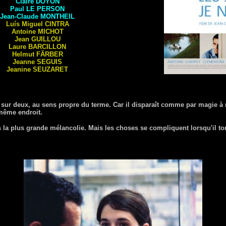
Claire
DOYON
Paul
LE PERSON
Jean-Claude
MONTHEIL
Luís Miguel
CINTRA
Antoine
MICHOT
Jean
GUILLOU
Laure
BARCILLON
Helmut
FÄRBER
Jeanne
SEGUIS
Jeanine
SEUZARET
 sur deux, au sens propre du terme. Car il disparaît comme par magie à m
 même endroit.
ns la plus grande mélancolie. Mais les choses se compliquent lorsqu'il