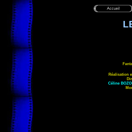
L
Fant
Réalisation e
Di
Céline
BOZO
Mo