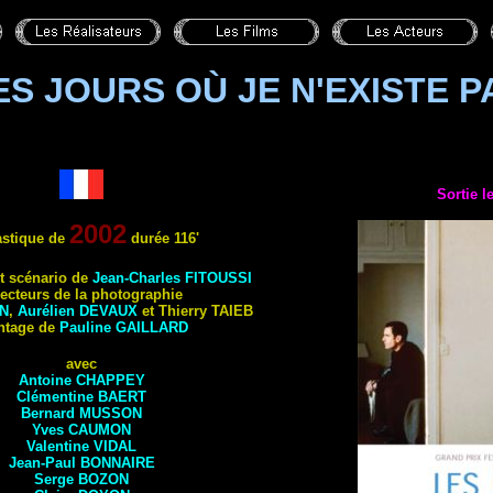
ES JOURS OÙ JE N'EXISTE P
Sortie l
2002
astique de
durée
116'
t scénario de
Jean-Charles
FITOUSSI
recteurs de la photographie
N
,
Aurélien
DEVAUX
et Thierry
TAIEB
ntage de
Pauline
GAILLARD
avec
Antoine
CHAPPEY
Clémentine
BAERT
Bernard
MUSSON
Yves
CAUMON
Valentine
VIDAL
Jean-Paul
BONNAIRE
Serge
BOZON