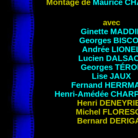
Montage de
Maurice
CH
avec
Ginette
MADDI
Georges
BISC
Andrée
LIONE
Lucien
DALSA
Georges
TÉRO
Lise
JAUX
Fernand
HERRM
Henri-Amédée
CHARP
Henri
DENEYRI
Michel
FLORES
Bernard
DERIG