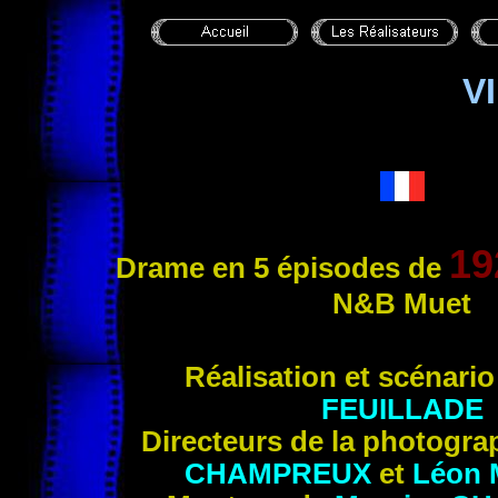
V
1
Drame
en 5 épisodes de
N&B
Muet
Réalisation et scé
nari
FEUILLADE
Directeurs de la photogra
CHAMPREUX
et
Léon