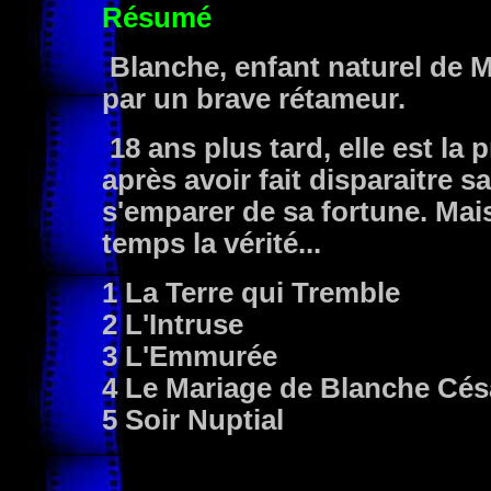
Résumé
Blanche, enfant naturel de Me
par un brave rétameur.
18 ans plus tard, elle est la 
après avoir fait disparaitre 
s'emparer de sa fortune. Mai
temps la vérité...
1 La Terre qui Tremble
2 L'Intruse
3 L'Emmurée
4 Le Mariage de Blanche Cés
5 Soir Nuptial