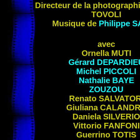
Directeur de la photograph
TOVOLI
Musique de
Philippe
S
avec
Ornella
MUTI
Gérard
DEPARDIE
Michel
PICCOLI
Nathalie
BAYE
ZOUZOU
Renato
SALVATOR
Giuliana
CALAND
Daniela
SILVERIO
Vittorio
FANFONI
Guerrino
TOTIS