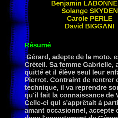
Benjamin
LABONNE
Solange
SKYDEN
Carole
PERLE
David
BIGGANI
Résumé
Gérard, adepte de la moto, 
Créteil. Sa femme Gabrielle, 
quitté et il élève seul leur 
Pierrot. Contraint de rentrer 
technique, il va reprendre son
qu'il fait la connaissance de V
Celle-ci qui s'apprêtait à par
amant occasionnel, accepte d