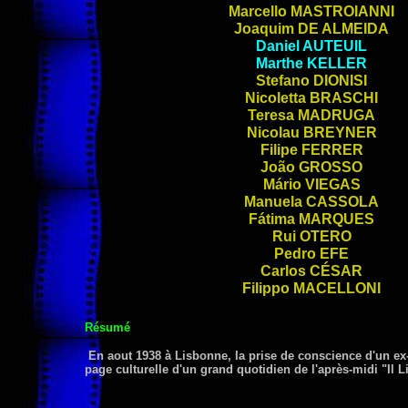
Marcello
MASTROIANNI
Joaquim
DE ALMEIDA
Daniel
AUTEUIL
Marthe
KELLER
Stefano
DIONISI
Nicoletta
BRASCHI
Teresa
MADRUGA
Nicolau
BREYNER
Filipe
FERRER
João
GROSSO
Mário
VIEGAS
Manuela
CASSOLA
Fátima
MARQUES
Rui
OTERO
Pedro
EFE
Carlos
CÉSAR
Filippo
MACELLONI
Résumé
En aout 1938 à Lisbonne, la prise de conscience d'un ex-j
page culturelle d'un grand quotidien de l'après-midi "Il L