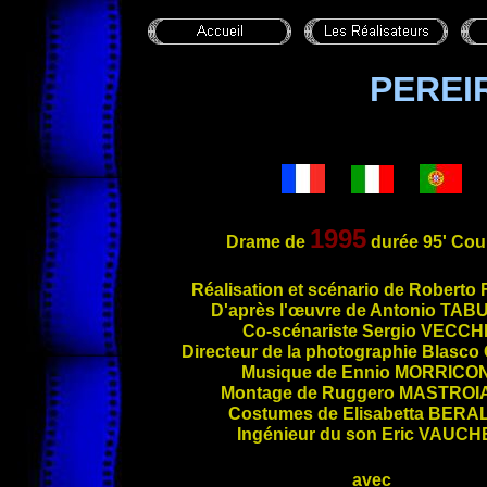
PEREI
1995
Drame de
durée 95' Cou
Réali
sation et scénario de Roberto
D'après l'œuvre de Antonio
TABU
Co-scénariste Sergio
VECCH
Directeur de la photographie Blasco
Musique de Ennio
MORRICO
Montage de Ruggero
MASTROI
Costumes de Elisabetta
BERA
Ingénieur du son Eric
VAUCH
avec