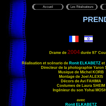
PREN
2004
Drame de
durée 97' Cou
Réalisation et scénario de
Ronit
ELKABETZ
et
Directeur de la photographie Yaron
Musique de Michel
KORB
Montage de Joel
ALEXIS
Décors de Avi
FAHIMA
Costumes de Laura
SHEIM
Ingénieur du son Yohai
MOS
avec
Ronit
ELKABETZ