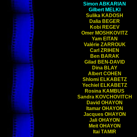
Simon
ABKARIAN
Gilbert
MELKI
Sulika
KADOSH
Dalia
BEGER
Kobi
REGEV
Omer
MOSHKOVITZ
Yam
EITAN
Valérie
ZARROUK
Carl
ZRIHEN
Ben
BARAK
Gilad
BEN-DAVID
Dina
BLAY
Albert
COHEN
Shlomi
ELKABETZ
Yechiel
ELKABETZ
Rosina
KAMBUS
Sandra
KOVCHOVITCH
David
OHAYON
Itamar
OHAYON
Jacques
OHAYON
Jali
OHAYON
Meit
OHAYON
Itai
TAMIR