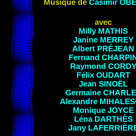
Musique de
Casimir
OBE
avec
Milly
MATHIS
Janine
MERREY
Albert
PRÉJEAN
Fernand
CHARPI
Raymond
CORD
Félix
OUDART
Jean
SINOËL
Germaine
CHARLE
Alexandre
MIHALE
Monique
JOYCE
Léna
DARTHÈS
Jany
LAFERRIÈR