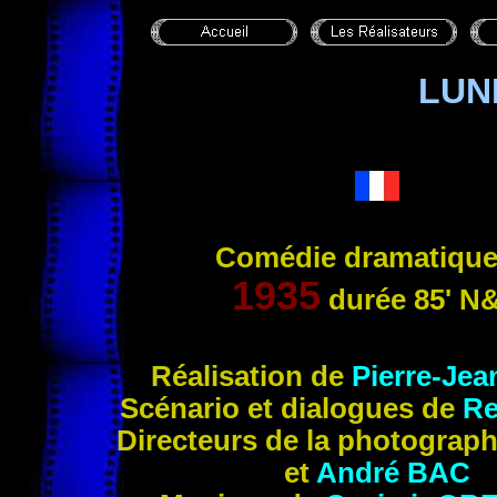
LUN
Comédie dramatique
1935
durée 85'
N
Réalisati
on de
Pierre-Je
Scénario e
t dialogues de
R
Directeurs de la photogra
ph
et
André
BAC