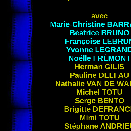
avec
Marie-Christine
BARR
Béatrice
BRUNO
Françoise
LEBRU
Yvonne
LEGRAN
Noëlle
FRÉMONT
Herman
GILIS
Pauline
DELFAU
Nathalie
VAN DE WA
Michel
TOTU
Serge
BENTO
Brigitte
DEFRANC
Mimi
TOTU
Stéphane
ANDRIE