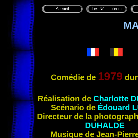
MA
1979
Comédie de
dur
Réalisatio
n de
Charlotte
D
Scénario de
Édouard
L
Directeur de la photograp
DUHALDE
Musique de Jean-Pierr