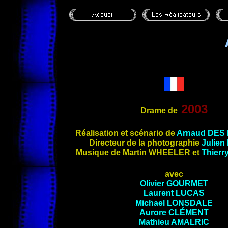
2003
Drame de
Réalisation et scénario de
Arnaud
DES 
Directeur de la photographie
Julien
Musique de Martin
WHEELER
et
Thierr
avec
Olivier
GOURMET
Laurent
LUCAS
Michael
LONSDALE
Aurore
CLÉMENT
Mathieu
AMALRIC