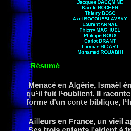
Jacques
DACQMINE
Karole ROCHER
Thierry
BOSC
Axel
BOGOUSSLAVSKY
Laurent
ARNAL
Thierry
MACHUEL
Philippe
ROUX
Carlot
BRANT
Thomas
BIDART
Mohamed
ROUABHI
Résumé
Menacé en Algérie, Ismaël ém
qu¹il fuit l¹oublient. Il raco
forme d'un conte biblique, l¹
Ailleurs en France, un vieil a
Ses trois enfants l'aident à t