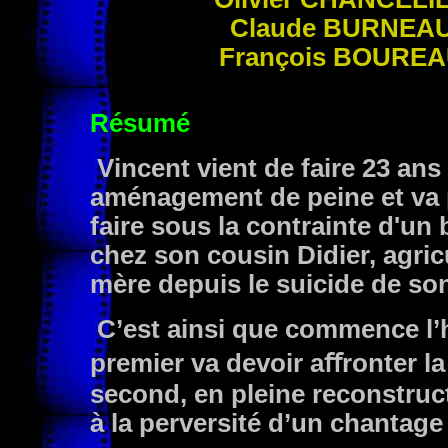
Claude
BURNEA
François
BOUREA
Résumé
Vincent vient de faire 23 ans 
aménagement de peine et va p
faire sous la contrainte d'un b
chez son cousin Didier, agric
mère depuis le suicide de son
C’est ainsi que commence l’
premier va devoir aﬀronter la 
second, en pleine reconstruct
à la perversité d’un chantage