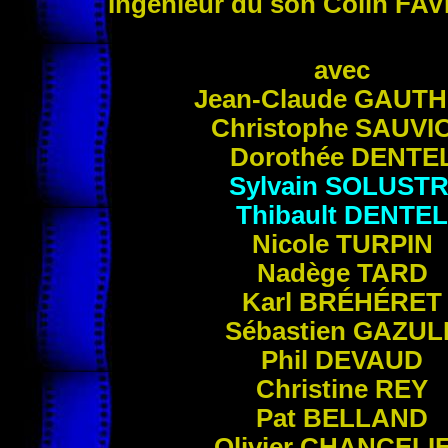
Ingénieur du son Colin
FAV
avec
Jean-Claude
GAUTH
Christophe
SAUVI
Dorothée
DENTE
Sylvain
SOLUSTR
Thibault
DENTEL
Nicole
TURPIN
Nadège
TARD
Karl
BRÉHÉRET
Sébastien
GAZUL
Phil
DEVAUD
Christine
REY
Pat
BELLAND
Olivier
CHANCELI