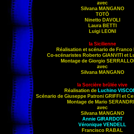
avec
Silvana
MANGANO
TOTÒ
Ninetto
DAVOLI
Laura
BETTI
Luigi
LEONI
la Sicilienne
Réalisation et scénario de Franco
Co-scénaristes Roberto
GIANVITI
et L
Montage de Giorgio
SERRALLO
avec
Silvana
MANGANO
la Sorcière brûlée vive
Réalisation de
Luchino
VISCO
Scénario de Giuseppe Patroni
GRIFFI
et Ce
Montage de Mario
SERANDR
avec
Silvana
MANGANO
Annie
GIRARDOT
Véronique
VENDELL
Francisco
RABAL