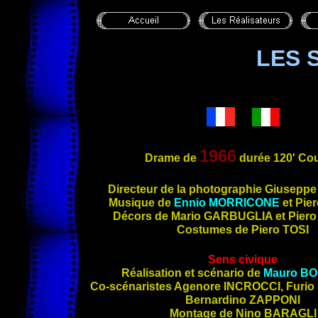
LES 
1966
Drame de
durée 120' Cou
Directeur de la photographie Giusepp
Musique de
Ennio
MORRICONE
et Pie
Décors de Mario
GARBUGLIA
et Pier
Costumes de Piero
TOSI
Sens civique
Réalisation et scénario de
Mauro
BO
Co-scénaristes Agenore
INCROCCI
, Furio
Bernardino
ZAPPONI
Montage de Nino
BARAGLI