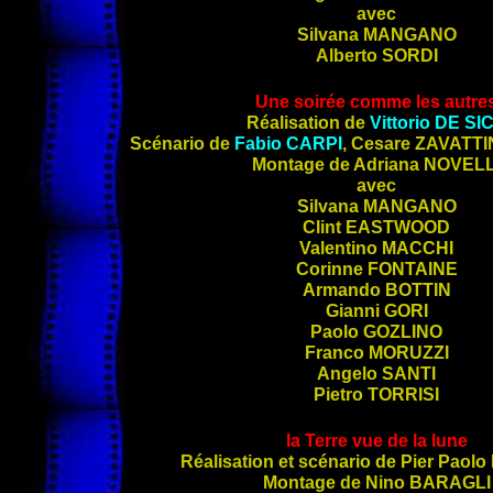
avec
Silvana
MANGANO
Alberto
SORDI
Une soirée comme les autre
Réalisation de
Vittorio
DE SI
Scénario de
Fabio
CARPI
, Cesare
ZAVATTI
Montage de Adriana
NOVELL
avec
Silvana
MANGANO
Clint
EASTWOOD
Valentino
MACCHI
Corinne
FONTAINE
Armando
BOTTIN
Gianni
GORI
Paolo
GOZLINO
Franco
MORUZZI
Angelo
SANTI
Pietro
TORRISI
la Terre vue de la lune
Réalisation et scénario de Pier Paolo
Montage de Nino
BARAGLI