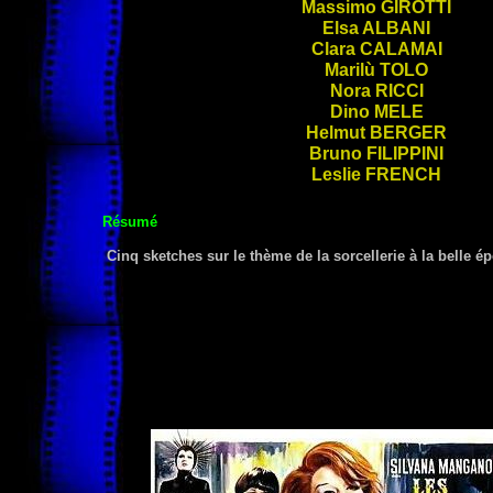
Massimo
GIROTTI
Elsa
ALBANI
Clara
CALAMAI
Marilù
TOLO
Nora
RICCI
Dino
MELE
Helmut
BERGER
Bruno
FILIPPINI
Leslie
FRENCH
Résumé
Cinq sketches sur le thème de la sorcellerie à la belle é