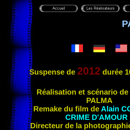
P
2012
Suspense de
durée 1
Réal
isation et scénario d
PALMA
Remake du film de
Alain
C
CRIME D'AMOUR
Directeur de la photographi