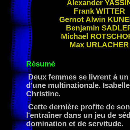
Alexander
YASSI
Frank
WITTER
Gernot Alwin
KUNE
Benjamin
SADLE
Michael
ROTSCHO
Max
URLACHER
Résumé
Deux femmes se livrent à un 
d'une multinationale. Isabelle
Christine.
Cette dernière profite de so
l'entraîner dans un jeu de sé
domination et de servitude.