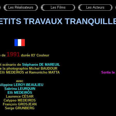
ETITS TRAVAUX TRANQUILL
1991
e de
durée 83' Couleur
t scénario de
Stéphanie DE MAREUIL
de la photographie Michel BAUDOUR
 Elli MEDEIROS et Ramuntcho MATTA
Sortie le
avec
ilippine
LEROY-BEAULIEU
Sabrina
LEURQUIN
Elli
MEDEIROS
Laurence
CÉSAR
Calypso
MEDEIROS
François
GROSJEAN
Serge
GRUNBERG