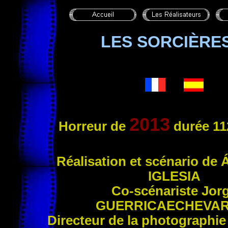
LES SORCIÈRE
2013
Horreur
de
durée 11
Réa
lisation et scénario de 
IGLESIA
Co-scénariste Jor
GUERRICAECHEVAR
Directeur de la photographi