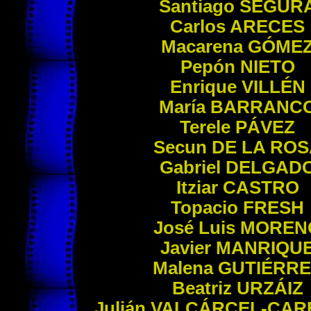
Santiago
SEGUR
Carlos
ARECES
Macarena
GÓME
Pepón
NIETO
Enrique
VILLÉN
María
BARRANC
Terele
PÁVEZ
Secun
DE LA ROS
Gabriel
DELGAD
Itziar
CASTRO
Topacio
FRESH
José Luis
MOREN
Javier
MANRIQU
Malena
GUTIÉRRE
Beatriz
URZÁIZ
Julián
VALCÁRCEL-CAR