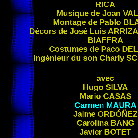
RICA
Musique de Joan
VA
Montage de Pablo
BL
Décors de José Luis
ARRIZ
BIAFFRA
Costumes de Paco
DE
Ingénieur du son Charly
SC
avec
Hugo
SILVA
Mario
CASAS
Carmen
MAURA
Jaime
ORDÓÑEZ
Carolina
BANG
Javier
BOTET