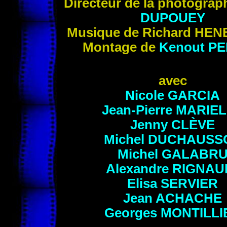
Directeur de la photograp
DUPOUEY
Musique de Richard HE
Montage de
Kenout
PE
avec
Nicole
GARCIA
Jean-Pierre
MARIEL
Jenny
CLÈVE
Michel
DUCHAUSS
Michel
GALABR
Alexandre
RIGNAU
Elisa
SERVIER
Jean
ACHACHE
Georges
MONTILLI