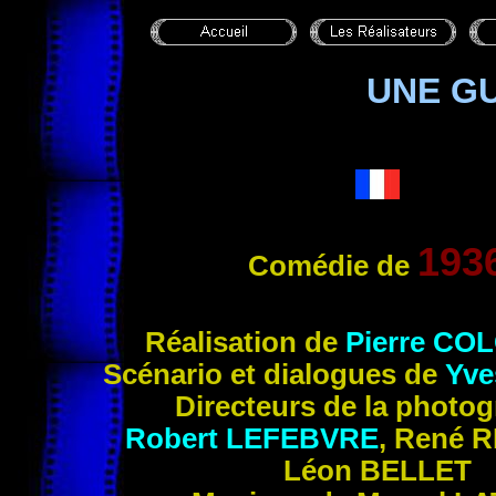
UNE G
193
Comédie de
Réalisation de
Pierre CO
Scénario et dialogues de
Yv
Directeurs de la photog
Robert
LEFEBVRE
, René
R
Léon
BELLET