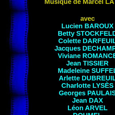
Musique de
Marcel
LA
avec
Lucien
BAROUX
Betty
STOCKFEL
Colette
DARFEUI
Jacques
DECHAM
Viviane
ROMANC
Jean
TISSIER
Madeleine
SUFFE
Arlette
DUBREUI
Charlotte
LYSÈS
Georges PAULAI
Jean
DAX
Léon
ARVEL