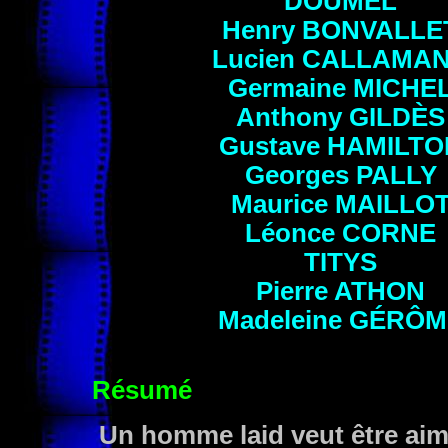
DOUMEL
Henry BONVALLE
Lucien
CALLAMA
Germaine
MICHE
Anthony
GILDÈS
Gustave
HAMILTO
Georges
PALLY
Maurice MAILLO
Léonce
CORNE
TITYS
Pierre
ATHON
Madeleine
GÉRÔM
Résumé
Un homme laid veut être ai