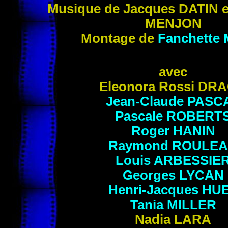
Musique de Jacques
DATIN
e
MENJON
Montage de
Fanchette
avec
Eleonora Rossi
DRA
Jean-Claude
PASC
Pascale
ROBERT
Roger
HANIN
Raymond
ROULE
Louis
ARBESSIE
Georges
LYCAN
Henri-Jacques
HU
Tania
MILLER
Nadia
LARA