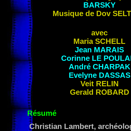
BARSKY
Musique de Dov
SEL
avec
Maria
SCHELL
Jean
MARAIS
Corinne
LE POULA
André
CHARPAK
Evelyne
DASSAS
Veit
RELIN
Gerald
ROBARD
Résumé
Christian Lambert, archéolog