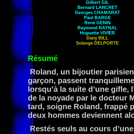
Gilbert GIL
Bernard LANCRET
Georges CHAMARAT
Paul
BARGE
René GENIN
Raymond
RAYNAL
Huguette VIVIER
Dany BILL
Solange DELPORTE
Résumé
Roland, un bijoutier parisien,
garçon, passent tranquillem
lorsqu’à la suite d’une gifle, l
de la noyade par le docteur 
tard, soigne Roland, frappé 
deux hommes deviennent alor
Restés seuls au cours d’une