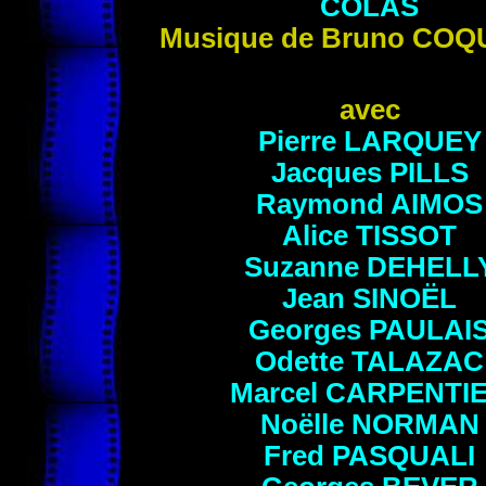
COLAS
Musique de
Bruno
COQ
avec
Pierre
LARQUEY
Jacques
PILLS
Raymond
AIMOS
Alice
TISSOT
Suzanne
DEHELL
Jean
SINOËL
Georges
PAULAI
Odette
TALAZAC
Marcel
CARPENTI
Noëlle
NORMAN
Fred
PASQUALI