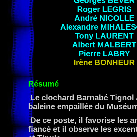
Georges
BEVER
Roger
LEGRIS
André
NICOLLE
Alexandre
MIHALE
Tony
LAURENT
Albert
MALBERT
Pierre
LABRY
Irène
BONHEUR
Résumé
Le clochard Barnabé Tignol a
baleine empaillée du Muséum
De ce poste, il favorise les
fiancé et il observe les exce