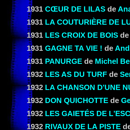
1931
CŒUR DE LILAS
de
Ana
1931
LA COUTURIÈRE DE L
1931
LES CROIX DE BOIS
d
1931
GAGNE TA VIE !
de
And
1931
PANURGE
de
Michel B
1932
LES AS DU TURF
de
Se
1932
LA CHANSON D'UNE N
1932
DON QUICHOTTE
de
Ge
1932
LES GAIETÉS DE L'E
1932
RIVAUX DE LA PISTE
d