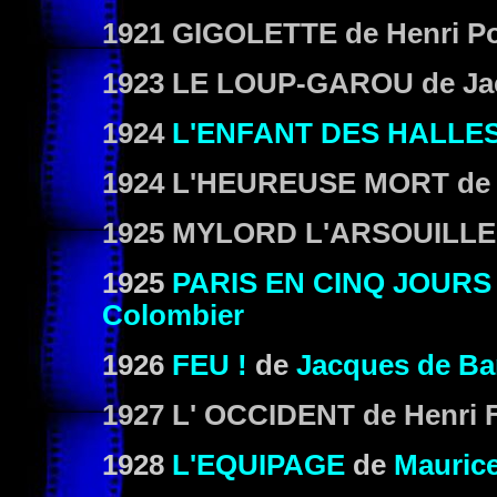
1921
GIGOLETTE
de Henri P
1923
LE LOUP-GAROU
de Ja
1924
L'ENFANT DES HALLE
1924
L'HEUREUSE MORT
de
1925
MYLORD L'ARSOUILLE
1925
PARIS EN CINQ JOURS
Colombier
1926
FEU !
de
Jacques de Bar
1927
L' OCCIDENT
de Henri 
1928
L'EQUIPAGE
de
Mauric