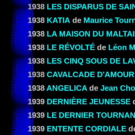
1938
LES DISPARUS DE SAI
1938
KATIA
de
Maurice Tour
1938
LA MAISON DU MALTA
1938
LE RÉVOLTÉ
de
Léon M
1938
LES CINQ SOUS DE L
1938
CAVALCADE D'AMOUR
1938
ANGELICA
de
Jean Ch
1939
DERNIÈRE JEUNESSE
1939
LE DERNIER TOURNA
1939
ENTENTE CORDIALE
d