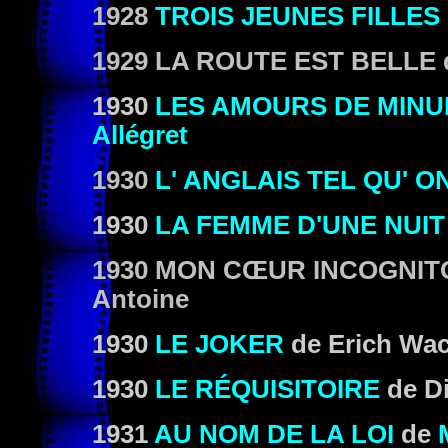
1928
TROIS JEUNES FILLES
1929
LA ROUTE EST BELLE
1930
LES AMOURS DE MINU
Allégret
1930
L' ANGLAIS TEL QU' O
1930
LA FEMME D'UNE NUIT
1930
MON CŒUR INCOGNIT
Antoine
1930
LE JOKER
de Erich Wa
1930
LE RÉQUISITOIRE
de Di
1931
AU NOM DE LA LOI
de