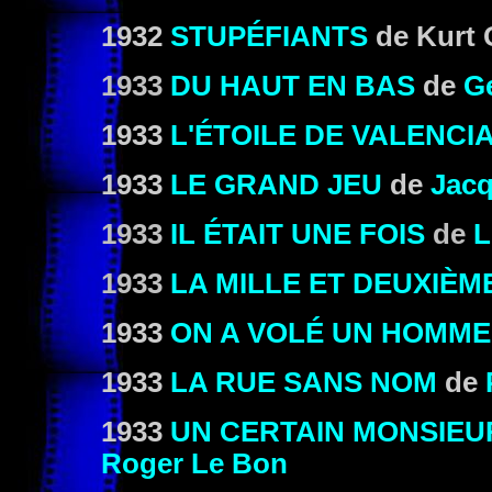
1932
STUPÉFIANTS
de Kurt 
1933
DU HAUT EN BAS
de
G
1933
L'ÉTOILE DE VALENCI
1933
LE GRAND JEU
de
Jacq
1933
IL ÉTAIT UNE FOIS
de
L
1933
LA MILLE ET DEUXIÈM
1933
ON A VOLÉ UN HOMME
1933
LA RUE SANS NOM
de
1933
UN CERTAIN MONSIEU
Roger Le Bon