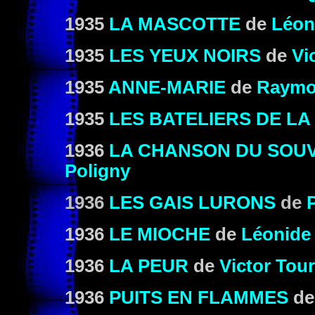
1935
LA MASCOTTE
de
Léon
1935
LES YEUX NOIRS
de
Vi
1935
ANNE-MARIE
de
Raymo
1935
LES BATELIERS DE LA
1936
LA CHANSON DU SOU
Poligny
1936
LES GAIS LURONS
de
1936
LE MIOCHE
de
Léonide
1936
LA PEUR
de
Victor Tour
1936
PUITS EN FLAMMES
d