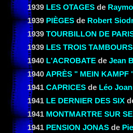
1939
LES OTAGES
de
Raymo
1939
PIÈGES
de
Robert Sio
1939
TOURBILLON DE PARI
1939
LES TROIS TAMBOURS
1940
L'ACROBATE
de
Jean 
1940
APRÈS " MEIN KAMPF 
1941
CAPRICES
de
Léo Joa
1941
LE DERNIER DES SIX
d
1941
MONTMARTRE SUR SE
1941
PENSION JONAS
de
Pi