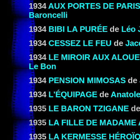
1934
AUX PORTES DE PARI
Baroncelli
1934
BIBI LA PURÉE
de
Léo 
1934
CESSEZ LE FEU
de
Jac
1934
LE MIROIR AUX ALOU
Le Bon
1934
PENSION MIMOSAS
de
1934
L'ÉQUIPAGE
de
Anatole
1935
LE BARON TZIGANE
de
1935
LA FILLE DE MADAME
1935
LA KERMESSE HÉROÏ