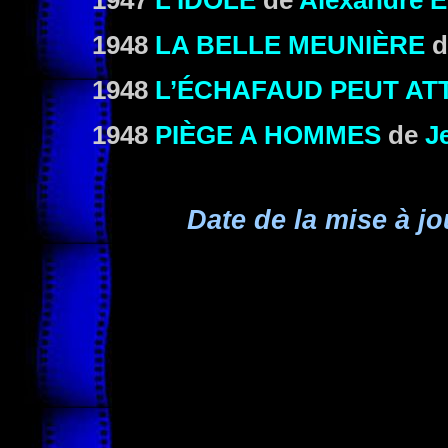
1947
L'IDOLE
de
Alexandre 
1948
LA BELLE MEUNIÈRE
d
1948
L’ÉCHAFAUD PEUT AT
1948
PIÈGE A HOMMES
de
J
Date de la mise à jo