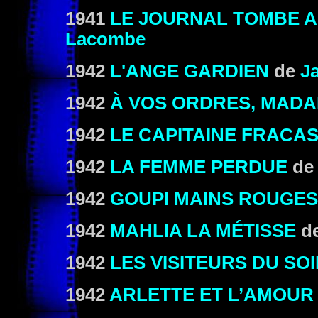
1941
LE JOURNAL TOMBE A
Lacombe
1942
L'ANGE GARDIEN
de
J
1942
À VOS ORDRES, MAD
1942
LE CAPITAINE FRACA
1942
LA FEMME PERDUE
d
1942
GOUPI MAINS ROUGES
1942
MAHLIA LA MÉTISSE
d
1942
LES VISITEURS DU SO
1942
ARLETTE ET L’AMOUR