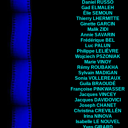
Daniel
RUSSO
Gad
ELMALEH
Élie
SEMOUN
Thierry
LHERMITTE
Ginette
GARCIN
Malik
ZIDI
Annie
SAVARIN
Frédérique
BEL
Luc
PALUN
Philippe
LELIÈVRE
Wojciech
PSZONIAK
Marie
VINOY
Rémy
ROUBAKHA
Sylvain
MADIGAN
Sonia
VOLLEREAUX
Guila
BRAOUDÉ
Françoise
PINKWASSER
Jacques
VINCEY
Jacques
DAVIDOVICI
Joseph
CHANET
Christina
CREVILLÉN
Irina
NINOVA
Isabelle
LE NOUVEL
Yves
GIRARD