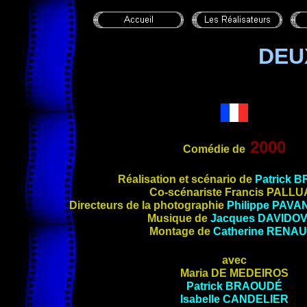
DEU
2000
Comédie de
Réalisation et scénario de
Patrick
B
Co-scénariste
Francis
PALLU
Directeurs de la photographie
Philippe
PAVA
Musique de
Jacques
DAVIDOV
Montage de
Catherine
RENAU
avec
Maria
DE MEDEIROS
Patrick
BRAOUDÉ
Isabelle
CANDELIER